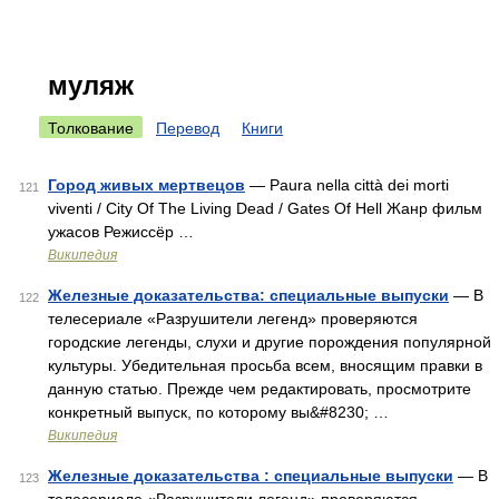
муляж
Толкование
Перевод
Книги
Город живых мертвецов
— Paura nella città dei morti
121
viventi / City Of The Living Dead / Gates Of Hell Жанр фильм
ужасов Режиссёр …
Википедия
Железные доказательства: специальные выпуски
— В
122
телесериале «Разрушители легенд» проверяются
городские легенды, слухи и другие порождения популярной
культуры. Убедительная просьба всем, вносящим правки в
данную статью. Прежде чем редактировать, просмотрите
конкретный выпуск, по которому вы&#8230; …
Википедия
Железные доказательства : специальные выпуски
— В
123