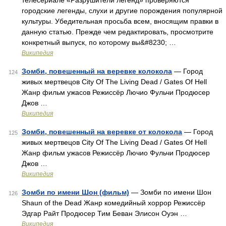
телесериале «Разрушители легенд» проверяются
городские легенды, слухи и другие порождения популярной
культуры. Убедительная просьба всем, вносящим правки в
данную статью. Прежде чем редактировать, просмотрите
конкретный выпуск, по которому вы&#8230; …
Википедия
Зомби, повешенный на веревке колокола
— Город
124
живых мертвецов City Of The Living Dead / Gates Of Hell
Жанр фильм ужасов Режиссёр Лючио Фульчи Продюсер
Джов …
Википедия
Зомби, повешенный на веревке от колокола
— Город
125
живых мертвецов City Of The Living Dead / Gates Of Hell
Жанр фильм ужасов Режиссёр Лючио Фульчи Продюсер
Джов …
Википедия
Зомби по имени Шон (фильм)
— Зомби по имени Шон
126
Shaun of the Dead Жанр комедийный хоррор Режиссёр
Эдгар Райт Продюсер Тим Беван Элисон Оуэн …
Википедия