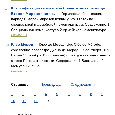
Классификация германской бронетехники периода
127
Второй Мировой войны
— Германская бронтехника
периода Второй мировой войны учитывалась по
специальной и армейской номенклатурам. Содержание 1
Специальная номенклатура 2 Армейская номенклатура …
Википедия
Клео Мерод
— Клео де Мерод (фр. Cléo de Mérode,
128
собственно Клеопатра Диана де Мерод, 27 сентября 1875,
Париж 11 октября 1966, там же) французская танцовщица,
звезда Прекрасной эпохи. Содержание 1 Биография 2
Мемуары 3 Кино …
Википедия
Страницы
←
Предыдущая
Следующая
→
1
2
3
4
5
6
7
8
9
10
11
12
13